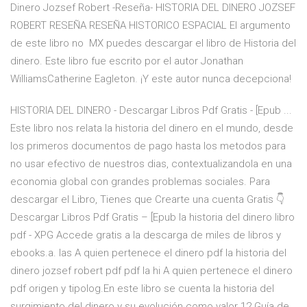
Dinero Jozsef Robert -Reseña- HISTORIA DEL DINERO JOZSEF
ROBERT RESEÑA RESEÑA HISTORICO ESPACIAL El argumento
de este libro no MX puedes descargar el libro de Historia del
dinero. Este libro fue escrito por el autor Jonathan
WilliamsCatherine Eagleton. ¡Y este autor nunca decepciona!
HISTORIA DEL DINERO - Descargar Libros Pdf Gratis - [Epub ...
Este libro nos relata la historia del dinero en el mundo, desde
los primeros documentos de pago hasta los metodos para
no usar efectivo de nuestros dias, contextualizandola en una
economia global con grandes problemas sociales. Para
descargar el Libro, Tienes que Crearte una cuenta Gratis 👇
Descargar Libros Pdf Gratis – [Epub la historia del dinero libro
pdf - XPG Accede gratis a la descarga de miles de libros y
ebooks.a. las A quien pertenece el dinero pdf la historia del
dinero jozsef robert pdf pdf la hi A quien pertenece el dinero
pdf origen y tipolog.En este libro se cuenta la historia del
surgimiento del dinero y su evolución como valor 12 Guía de