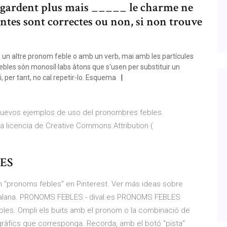
regardent plus mais _____ le charme ne
antes sont correctes ou non, si non trouve
un altre pronom feble o amb un verb, mai amb les partícules
febles són monosíl·labs àtons que s'usen per substituir un
, per tant, no cal repetir-lo. Esquema
n nuevos ejemplos de uso del pronombres febles.
a licencia de Creative Commons Attribution (
ES
rch "pronoms febles" en Pinterest. Ver más ideas sobre
catalana. PRONOMS FEBLES - dival.es PRONOMS FEBLES
bles. Ompli els buits amb el pronom o la combinació de
gràfics que corresponga. Recorda, amb el botó “pista”