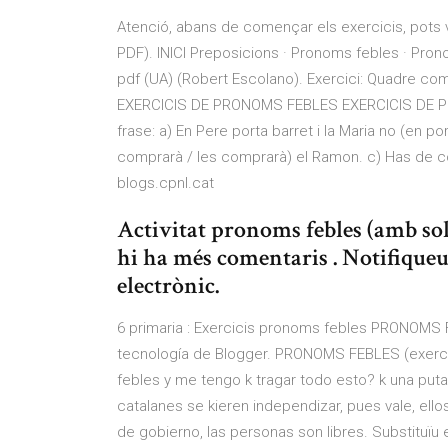
Atenció, abans de començar els exercicis, pots v
PDF). INICI Preposicions · Pronoms febles · Pro
pdf (UA) (Robert Escolano). Exercici: Quadre com
EXERCICIS DE PRONOMS FEBLES EXERCICIS DE PR
frase: a) En Pere porta barret i la Maria no (en po
comprarà / les comprarà) el Ramon. c) Has de 
blogs.cpnl.cat
Activitat pronoms febles (amb sol
hi ha més comentaris . Notifique
electrònic.
6 primaria : Exercicis pronoms febles PRONOMS F
tecnología de Blogger. PRONOMS FEBLES (exerci
febles y me tengo k tragar todo esto? k una puta k
catalanes se kieren independizar, pues vale, ellos
de gobierno, las personas son libres. Substituïu 