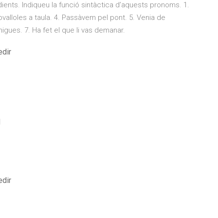
ients. Indiqueu la funció sintàctica d’aquests pronoms. 1.
tovalloles a taula. 4. Passàvem pel pont. 5. Venia de
igues. 7. Ha fet el que li vas demanar.
edir
d
edir