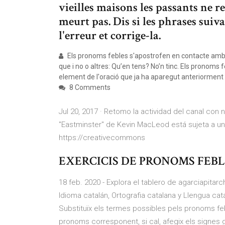
vieilles maisons les passants ne 
meurt pas. Dis si les phrases suiv
l'erreur et corrige-la.
Els pronoms febles s'apostrofen en contacte amb 
que i no o altres: Qu’en tens? No’n tinc. Els pronoms 
element de l'oració que ja ha aparegut anteriorment i
8 Comments
Jul 20, 2017 · Retomo la actividad del canal co
"Eastminster" de Kevin MacLeod está sujeta a un
https://creativecommons
EXERCICIS DE PRONOMS FEBL
18 feb. 2020 - Explora el tablero de agarciapita
Idioma catalán, Ortografia catalana y Llengua 
Substituïx els termes possibles pels pronoms fe
pronoms corresponent, si cal, afegix els signes 