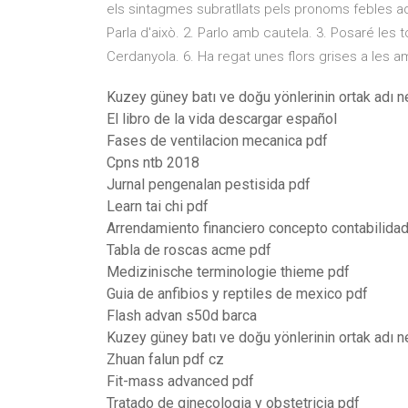
els sintagmes subratllats pels pronoms febles ad
Parla d'això. 2. Parlo amb cautela. 3. Posaré les 
Cerdanyola. 6. Ha regat unes flors grises a les am
Kuzey güney batı ve doğu yönlerinin ortak adı n
El libro de la vida descargar español
Fases de ventilacion mecanica pdf
Cpns ntb 2018
Jurnal pengenalan pestisida pdf
Learn tai chi pdf
Arrendamiento financiero concepto contabilida
Tabla de roscas acme pdf
Medizinische terminologie thieme pdf
Guia de anfibios y reptiles de mexico pdf
Flash advan s50d barca
Kuzey güney batı ve doğu yönlerinin ortak adı n
Zhuan falun pdf cz
Fit-mass advanced pdf
Tratado de ginecologia y obstetricia pdf