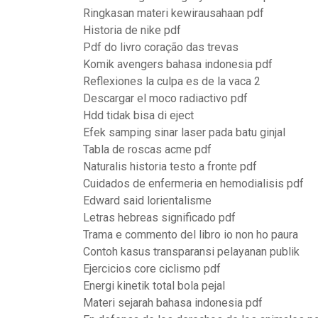
Ringkasan materi kewirausahaan pdf
Historia de nike pdf
Pdf do livro coração das trevas
Komik avengers bahasa indonesia pdf
Reflexiones la culpa es de la vaca 2
Descargar el moco radiactivo pdf
Hdd tidak bisa di eject
Efek samping sinar laser pada batu ginjal
Tabla de roscas acme pdf
Naturalis historia testo a fronte pdf
Cuidados de enfermeria en hemodialisis pdf
Edward said lorientalisme
Letras hebreas significado pdf
Trama e commento del libro io non ho paura
Contoh kasus transparansi pelayanan publik
Ejercicios core ciclismo pdf
Energi kinetik total bola pejal
Materi sejarah bahasa indonesia pdf