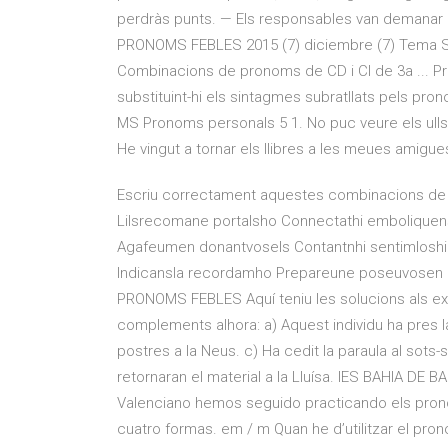
perdràs punts. — Els responsables van demanar e
PRONOMS FEBLES 2015 (7) diciembre (7) Tema Sen
Combinacions de pronoms de CD i CI de 3a ... P
substituint-hi els sintagmes subratllats pels p
MS Pronoms personals 5 1. No puc veure els ulls a
He vingut a tornar els llibres a les meues amigue
Escriu correctament aquestes combinacions de 
Lilsrecomane portalsho Connectathi emboliquens
Agafeumen donantvosels Contantnhi sentimloshi D
Indicansla recordamho Prepareune poseuvosen D
PRONOMS FEBLES Aquí teniu les solucions als exe
complements alhora: a) Aquest individu ha pres l
postres a la Neus. c) Ha cedit la paraula al sots-s
retornaran el material a la Lluísa. IES BAHIA DE 
Valenciano hemos seguido practicando els prono
cuatro formas. em / m Quan he d’utilitzar el pr