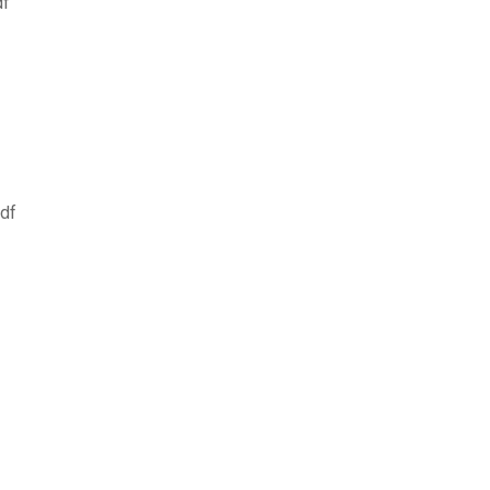
df
df