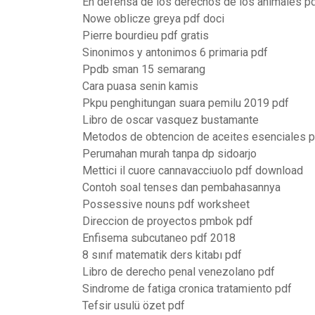
En defensa de los derechos de los animales p
Nowe oblicze greya pdf doci
Pierre bourdieu pdf gratis
Sinonimos y antonimos 6 primaria pdf
Ppdb sman 15 semarang
Cara puasa senin kamis
Pkpu penghitungan suara pemilu 2019 pdf
Libro de oscar vasquez bustamante
Metodos de obtencion de aceites esenciales p
Perumahan murah tanpa dp sidoarjo
Mettici il cuore cannavacciuolo pdf download
Contoh soal tenses dan pembahasannya
Possessive nouns pdf worksheet
Direccion de proyectos pmbok pdf
Enfisema subcutaneo pdf 2018
8 sınıf matematik ders kitabı pdf
Libro de derecho penal venezolano pdf
Sindrome de fatiga cronica tratamiento pdf
Tefsir usulü özet pdf