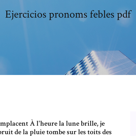
Ejercicios pronoms febles pdf
lacent À l'heure la lune brille, je
ruit de la pluie tombe sur les toits des