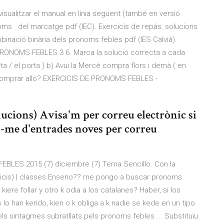
isualitzar el manual en línia següent (també en versió
noms del marcatge pdf (IEC). Exercicis de repàs: solucions
binació binària dels pronoms febles pdf (IES Calvià).
ONOMS FEBLES 3 6. Marca la solució correcta a cada
rta / el porta ) b) Avui la Mercè compra flors i demà ( en
comprar allò? EXERCICIS DE PRONOMS FEBLES -
ucions) Avisa'm per correu electrònic si
u-me d'entrades noves per correu
EBLES 2015 (7) diciembre (7) Tema Sencillo. Con la
cis) | classes Enserio?? me pongo a buscar pronoms
iere follar y otro k odia a los catalanes? Haber, si los
 lo han kerido, kien o k obliga a k nadie se kede en un tipo
els sintagmes subratllats pels pronoms febles ... Substituïu