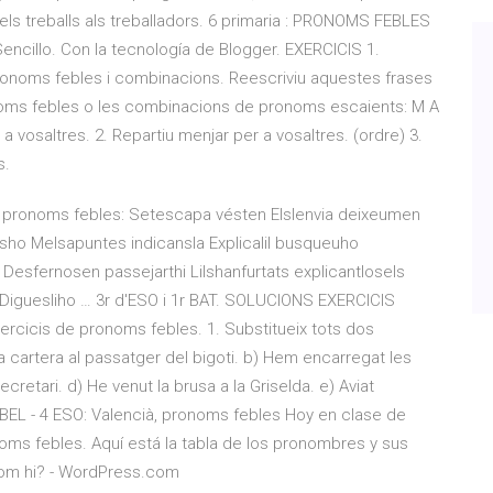
ls treballs als treballadors. 6 primaria : PRONOMS FEBLES
cillo. Con la tecnología de Blogger. EXERCICIS 1.
ronoms febles i combinacions. Reescriviu aquestes frases
ronoms febles o les combinacions de pronoms escaients: M A
 vosaltres. 2. Repartiu menjar per a vosaltres. (ordre) 3.
s.
pronoms febles: Setescapa vésten Elslenvia deixeumen
ho Melsapuntes indicansla Explicalil busqueuho
esfernosen passejarthi Lilshanfurtats explicantlosels
iguesliho … 3r d'ESO i 1r BAT. SOLUCIONS EXERCICIS
rcicis de pronoms febles. 1. Substitueix tots dos
a cartera al passatger del bigoti. b) Hem encarregat les
ecretari. d) He venut la brusa a la Griselda. e) Aviat
BABEL - 4 ESO: Valencià, pronoms febles Hoy en clase de
ms febles. Aquí está la tabla de los pronombres y sus
onom hi? - WordPress.com