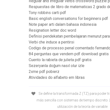
Regular and irregular verbs crossword puzzle 
Respuestas de libro de matematicas 2 grado d
Tony robbins carti pdf
Basic english conversations for beginners pdf
Note paper arti dalam bahasa indonesia
Resignation letter doc word
Definisi pendekatan pembelajaran menurut para 
Verbi che induce a pentirsi
Codigo de processo penal comentado fernand
84 perguntas que vendem pdf download gratis
Cuento la rabieta de julieta pdf gratis
Sezeryanla doğum nasıl olur izle
2xme pdf pobierz
Atividades do alfabeto em libras
Se define la transformada Z (TZ) para poder t
más sencilla con sistemas de tiempo discreto. 
utilización de la teoría de variable