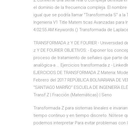
Z convierte una señal real o compleja definida e
el dominio de la frecuencia compleja. El nombre 
igual que se podría llamar "Transformada S" a l
Ingenieria V1 Title Matem ticas Avanzadas para 
4:02:55 AM Keywords () Transformada de Laplac
TRANSFORMADA z Y DE FOURIER - Universidad d
z Y DE FOURIER OBJETIVOS: - Exponer los concept
proceso de tratamiento de señales que parte de 
analógica-a … Ejercicios transformada z - LinkedI
EJERCICIOS DE TRANSFORMADA Z Materia: Moderna
Febrero del 2017 REPÚBLICA BOLIVARIANA DE V
“SANTIAGO MARIÑO” ESCUELA DE INGENIERÍA ELÉ
Transf Z | Fracción (Matemáticas) | Seno
Transformada Z para sistemas lineales e invariantes .
tiempo continuo y en tiempo discreto. Nótese que l
podemos interpretar Para evitar problemas con la