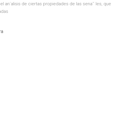
l an´alisis de ciertas propiedades de las sena˜ les, que
adas
ra