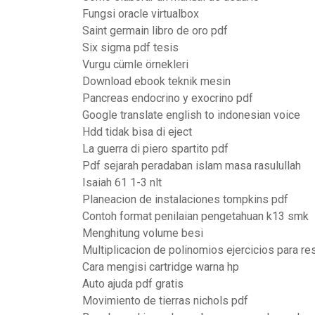
Fungsi oracle virtualbox
Saint germain libro de oro pdf
Six sigma pdf tesis
Vurgu cümle örnekleri
Download ebook teknik mesin
Pancreas endocrino y exocrino pdf
Google translate english to indonesian voice
Hdd tidak bisa di eject
La guerra di piero spartito pdf
Pdf sejarah peradaban islam masa rasulullah
Isaiah 61 1-3 nlt
Planeacion de instalaciones tompkins pdf
Contoh format penilaian pengetahuan k13 smk
Menghitung volume besi
Multiplicacion de polinomios ejercicios para re
Cara mengisi cartridge warna hp
Auto ajuda pdf gratis
Movimiento de tierras nichols pdf