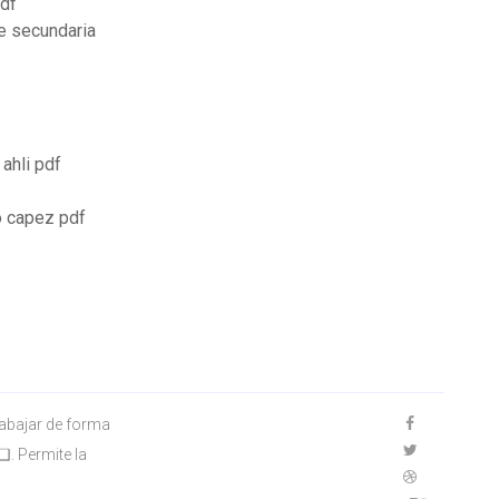
pdf
e secundaria
ahli pdf
o capez pdf
rabajar de forma
❑. Permite la