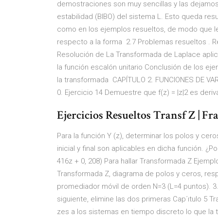
demostraciones son muy sencillas y las dejamos
estabilidad (BIBO) del sistema L. Esto queda res
como en los ejemplos resueltos, de modo que le
respecto a la forma 2.7 Problemas resueltos . Re
Resolución de La Transformada de Laplace aplica
la función escalón unitario Conclusión de los ej
la transformada CAPÍTULO 2. FUNCIONES DE VARIA
0. Ejercicio 14 Demuestre que f(z) = |z|2 es deri
Ejercicios Resueltos Transf Z | Fr
Para la función Y (z), determinar los polos y cer
inicial y final son aplicables en dicha función. ¿Po
416z + 0, 208) Para hallar Transformada Z Ejemplo
Transformada Z, diagrama de polos y ceros, res
promediador móvil de orden N=3 (L=4 puntos). 3.3
siguiente, elimine las dos primeras Cap´ıtulo 5 
zes a los sistemas en tiempo discreto lo que la