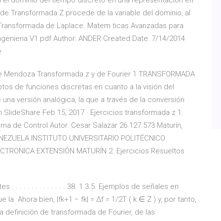
n el dominio del tiempo discreto en una representación en
de Transformada Z procede de la variable del dominio, al
a Transformada de Laplace. Matem ticas Avanzadas para
Ingenieria V1.pdf Author: ANDER Created Date: 7/14/2014
e
e Mendoza Transformada z y de Fourier 1 TRANSFORMADA
os de funciones discretas en cuanto a la visión del
una versión analógica, la que a través de la conversión
n SlideShare Feb 15, 2017 · Ejercicios transformada z 1.
 de Control Autor: Cesar Salazar 26.127.573 Maturín,
ENEZUELA INSTITUTO UNIVERSITARIO POLITÉCNICO
CTRONICA EXTENSIÓN MATURÍN 2. Ejercicios Resueltos
 . . . . . . . . . . . . . 38. 1.3.5. Ejemplos de señales en
a Ahora bien, |fk+1 − fk| = ∆f = 1/2T ( k ∈ Z ) y, por tanto,
 definición de transformada de Fourier, de las