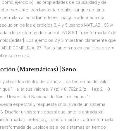
 como ejercicio). las propiedades de causalidad y de
uelto mediante. con bastante detalle, aunque no tanto
 permitan al estudiante tener una guía adecuada con
solución de los ejercicios 3, 4 y 5 usando MATLAB.. 63 w
da a los sistemas de control ..69 8.5.1 Transformada Z de
emplos[editar]. Los ejemplos 2 y 3 muestran claramente que
BLE COMPLEJA. 27. Por lo tanto h no es anal´ıtica en z =
vable sólo en z0
acción (Matemáticas) | Seno
os y ubicarlos dentro del plano z. Los teoremas del valor
r qué? Hallar sus valores. Y (z) = 0, 792z 2 (z − 1)(z 2 − 0,
s - Universidad Nacional de San Luis Figura 1:
puesta espectral y respuesta impulsiva de un sistema
. Diseñar un sistema causal que, ante la entrada x[n]
Transformada z - ietec.org Transformada z La transformada
 transformada de Laplace es a los sistemas en tiempo