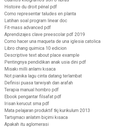
Histoire du droit pénal pdf
Como representar taludes en planta
Latihan soal program linear doc
Fit-mass advanced pdf
Aprendizajes clave preescolar pdf 2019
Como hacer una maqueta de una iglesia catolica
Libro chang quimica 10 edicion
Descriptive text about place example
Pentingnya pendidikan anak usia dini pdf
Misakı milli anlamı kısaca
Not pianika lagu cinta datang terlambat
Definisi puasa tarwiyah dan arafah
Terapia manual hombro pdf
Ebook pengantar filsafat pdf
Irisan kerucut sma pdf
Mata pelajaran produktif tkj kurikulum 2013
Tartışmacı anlatım biçimi kısaca
Apakah itu aglomerasi