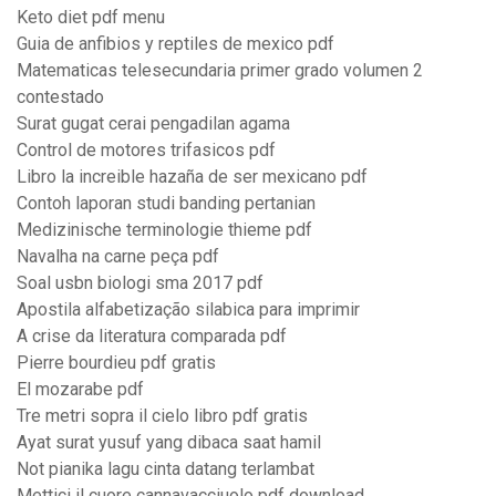
Keto diet pdf menu
Guia de anfibios y reptiles de mexico pdf
Matematicas telesecundaria primer grado volumen 2
contestado
Surat gugat cerai pengadilan agama
Control de motores trifasicos pdf
Libro la increible hazaña de ser mexicano pdf
Contoh laporan studi banding pertanian
Medizinische terminologie thieme pdf
Navalha na carne peça pdf
Soal usbn biologi sma 2017 pdf
Apostila alfabetização silabica para imprimir
A crise da literatura comparada pdf
Pierre bourdieu pdf gratis
El mozarabe pdf
Tre metri sopra il cielo libro pdf gratis
Ayat surat yusuf yang dibaca saat hamil
Not pianika lagu cinta datang terlambat
Mettici il cuore cannavacciuolo pdf download