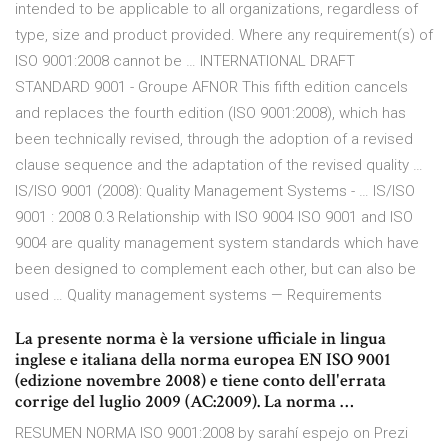
intended to be applicable to all organizations, regardless of
type, size and product provided. Where any requirement(s) of
ISO 9001:2008 cannot be … INTERNATIONAL DRAFT
STANDARD 9001 - Groupe AFNOR This fifth edition cancels
and replaces the fourth edition (ISO 9001:2008), which has
been technically revised, through the adoption of a revised
clause sequence and the adaptation of the revised quality …
IS/ISO 9001 (2008): Quality Management Systems - … IS/ISO
9001 : 2008 0.3 Relationship with ISO 9004 ISO 9001 and ISO
9004 are quality management system standards which have
been designed to complement each other, but can also be
used … Quality management systems — Requirements
La presente norma è la versione ufficiale in lingua
inglese e italiana della norma europea EN ISO 9001
(edizione novembre 2008) e tiene conto dell'errata
corrige del luglio 2009 (AC:2009). La norma …
RESUMEN NORMA ISO 9001:2008 by sarahí espejo on Prezi