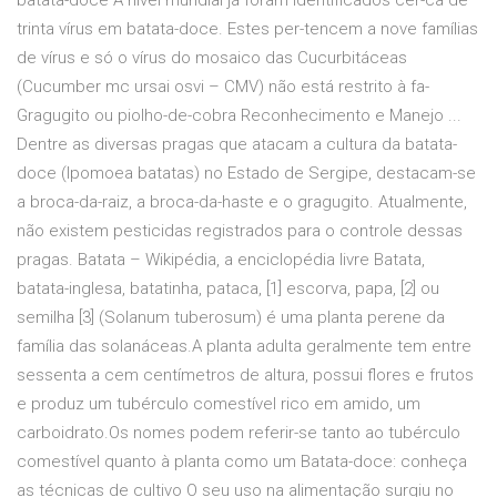
batata-doce A nível mundial já foram identificados cer-ca de
trinta vírus em batata-doce. Estes per-tencem a nove famílias
de vírus e só o vírus do mosaico das Cucurbitáceas
(Cucumber mc ursai osvi – CMV) não está restrito à fa-
Gragugito ou piolho-de-cobra Reconhecimento e Manejo ...
Dentre as diversas pragas que atacam a cultura da batata-
doce (Ipomoea batatas) no Estado de Sergipe, destacam-se
a broca-da-raiz, a broca-da-haste e o gragugito. Atualmente,
não existem pesticidas registrados para o controle dessas
pragas. Batata – Wikipédia, a enciclopédia livre Batata,
batata-inglesa, batatinha, pataca, [1] escorva, papa, [2] ou
semilha [3] (Solanum tuberosum) é uma planta perene da
família das solanáceas.A planta adulta geralmente tem entre
sessenta a cem centímetros de altura, possui flores e frutos
e produz um tubérculo comestível rico em amido, um
carboidrato.Os nomes podem referir-se tanto ao tubérculo
comestível quanto à planta como um Batata-doce: conheça
as técnicas de cultivo O seu uso na alimentação surgiu no