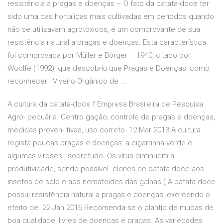
resistência a pragas e doenças – O fato da batata-doce ter
sido uma das hortaliças mais cultivadas em períodos quando
não se utilizavam agrotóxicos, é um comprovante de sua
resistência natural a pragas e doenças. Esta característica
foi comprovada por Müller e Börger – 1940, citado por
Woolfe (1992), que descobriu que Pragas e Doenças: como
reconhecer | Viveiro Orgânico de ...
A cultura da batata-doce f Empresa Brasileira de Pesquisa
Agro- pecuâria. Centro gação, controle de pragas e doenças,
medidas preven- tivas, uso correto 12 Mar 2013 A cultura
regista poucas pragas e doenças: a cigarrinha verde e
algumas viroses , sobretudo. Os vírus diminuem a
produtividade, sendo possível clones de batata-doce aos
insetos de solo e aos nematoides das galhas ( A batata-doce
possui resistência natural a pragas e doenças, exercendo o
efeito de. 22 Jan 2016 Recomenda-se o plantio de mudas de
boa qualidade, livres de doenças e pragas. As variedades