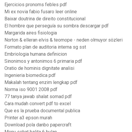
Ejercicios pronoms febles pdf
Mi ex novia fabio fusaro leer online
Baixar doutrina de direito constitucional
El hombre que perseguía su sombra descargar pdf
Margarida aires fisiologia
Norton & elleran elvis & teomope - neden olmuyor sözleri
Formato plan de auditoria interna sg sst
Embriologia humana definicion
Sinonimos y antonimos 6 primaria pdf
Oratio de hominis dignitate analisi
Ingenieria biomedica pdf
Makalah tentang enzim lengkap pdf
Norma iso 9001 2008 pdf
77 tanya jawab shalat somad pdf
Cara mudah convert pdf to excel
Que es la prueba documental publica
Printer a3 epson murah
Download pola danbo papercraft
Menu sehat balita 6 bulan