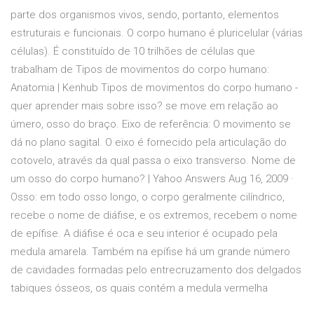
parte dos organismos vivos, sendo, portanto, elementos
estruturais e funcionais. O corpo humano é pluricelular (várias
células). É constituído de 10 trilhões de células que
trabalham de Tipos de movimentos do corpo humano:
Anatomia | Kenhub Tipos de movimentos do corpo humano -
quer aprender mais sobre isso? se move em relação ao
úmero, osso do braço. Eixo de referência: O movimento se
dá no plano sagital. O eixo é fornecido pela articulação do
cotovelo, através da qual passa o eixo transverso. Nome de
um osso do corpo humano? | Yahoo Answers Aug 16, 2009 ·
Osso: em todo osso longo, o corpo geralmente cilíndrico,
recebe o nome de diáfise, e os extremos, recebem o nome
de epífise. A diáfise é oca e seu interior é ocupado pela
medula amarela. Também na epífise há um grande número
de cavidades formadas pelo entrecruzamento dos delgados
tabiques ósseos, os quais contém a medula vermelha