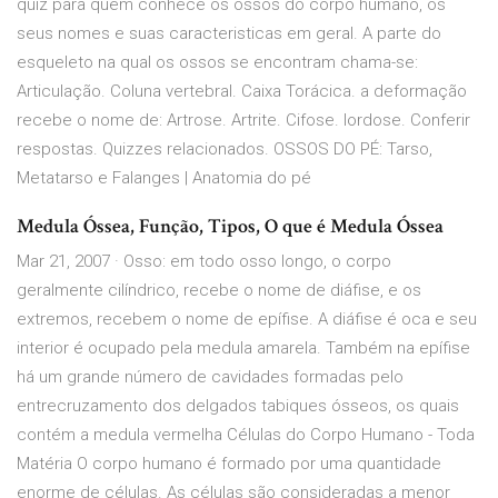
quiz para quem conhece os ossos do corpo humano, os
seus nomes e suas caracteristicas em geral. A parte do
esqueleto na qual os ossos se encontram chama-se:
Articulação. Coluna vertebral. Caixa Torácica. a deformação
recebe o nome de: Artrose. Artrite. Cifose. lordose. Conferir
respostas. Quizzes relacionados. OSSOS DO PÉ: Tarso,
Metatarso e Falanges | Anatomia do pé
Medula Óssea, Função, Tipos, O que é Medula Óssea
Mar 21, 2007 · Osso: em todo osso longo, o corpo
geralmente cilíndrico, recebe o nome de diáfise, e os
extremos, recebem o nome de epífise. A diáfise é oca e seu
interior é ocupado pela medula amarela. Também na epífise
há um grande número de cavidades formadas pelo
entrecruzamento dos delgados tabiques ósseos, os quais
contém a medula vermelha Células do Corpo Humano - Toda
Matéria O corpo humano é formado por uma quantidade
enorme de células. As células são consideradas a menor