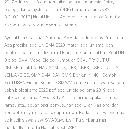
2017 pdf, kisi UNBK matematika, bahasa indonesia, fisika,
biologi, dan banyak soal lain. (PDF) Pembahasan USBN
BIOLOGI 2017 | Nurul Hiba - … Academia.edu is a platform for
academics to share research papers.
Ayo latihan soal Ujian Nasional SMA dari edutore by Gramedia.
Ada prediksi soal UN SMA 2020, materi soal un sma, dan
contoh soal un sma terbaru. Usbn, unbk sma. Latihan Soal UN
Biologi SMA Mapel Biologi Kumpulan SOAL TRYOUT UN
ONLINE untuk LATIHAN SOAL UN, UBK, UNBK, USBN, dan US
JENJANG SD, SMP, SMA, DAN SMK. Berikut ini 40+ Contoh
Soal USBN Biologi Kelas 12 SMA/MA dan Kunci Jawabnya soal
usbn biologi sma 2020 pdf; soal un biologi sma 2019; soal
unbk biologi sma 4 Feb 2017 Kisi-kisi ini merupakan rambu-
rambu atau acuan bagi penyusunan soal Ujian Nasional dan
kompetensi yang harus dicapai siswa. Bedah kisi- Halosemua
adik-adik siswa-siswi SMA Xaverius 1 Palembang mari
manfaatkan media Naskah Soal USBN