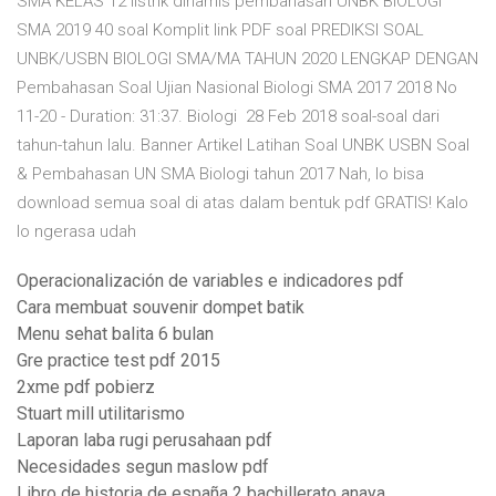
SMA KELAS 12 listrik dinamis pembahasan UNBK BIOLOGI
SMA 2019 40 soal Komplit link PDF soal PREDIKSI SOAL
UNBK/USBN BIOLOGI SMA/MA TAHUN 2020 LENGKAP DENGAN
Pembahasan Soal Ujian Nasional Biologi SMA 2017 2018 No
11-20 - Duration: 31:37. Biologi 28 Feb 2018 soal-soal dari
tahun-tahun lalu. Banner Artikel Latihan Soal UNBK USBN Soal
& Pembahasan UN SMA Biologi tahun 2017 Nah, lo bisa
download semua soal di atas dalam bentuk pdf GRATIS! Kalo
lo ngerasa udah
Operacionalización de variables e indicadores pdf
Cara membuat souvenir dompet batik
Menu sehat balita 6 bulan
Gre practice test pdf 2015
2xme pdf pobierz
Stuart mill utilitarismo
Laporan laba rugi perusahaan pdf
Necesidades segun maslow pdf
Libro de historia de españa 2 bachillerato anaya