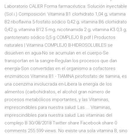
Laboratorio CALIER Forma farmacéutica: Solución inyectable
(Sol.i.) Composición: Vitamina B1 clorhidrato 1,04 g; vitamina
B2 riboflavina 5-fosfato sódico 0,42 g; vitamina B6 clorhidrato
0,42 g; vitamina B12 5 mg; nicotinamida 2 g; vitamina K3 0,3 g;
pantotenato sódico 0,5 g COMPLEJO B.pdf | Productos
naturales | Vitamina COMPLEJO B-HIDROSOLUBLES se
disuelven en agua-No se acumulan en el cuerpo-Se
transportan en la sangre-Regulan los procesos que dan
energía-Son convertidas en el organismo a cofactores
enzimáticos Vitamina B1 - TIAMINA pirofosfato de tiamina, es
una coenzima involucrada en-Libera la energía de los
alimentos (carbohidratos, el alcohol gran número de
procesos metabólicos importantes, y las Vitaminas,
imprescindibles para nuestra salud: Las ... Vitaminas,
imprescindibles para nuestra salud: Las vitaminas del
complejo B 30/08/2018 Twitter share Facebook share 0
comments 255.599 views. No existe una sola vitamina B, sino