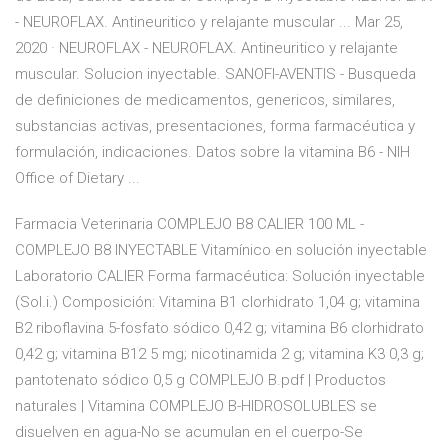
- NEUROFLAX. Antineuritico y relajante muscular ... Mar 25,
2020 · NEUROFLAX - NEUROFLAX. Antineuritico y relajante
muscular. Solucion inyectable. SANOFI-AVENTIS - Busqueda
de definiciones de medicamentos, genericos, similares,
substancias activas, presentaciones, forma farmacéutica y
formulación, indicaciones. Datos sobre la vitamina B6 - NIH
Office of Dietary ...
Farmacia Veterinaria COMPLEJO B8 CALIER 100 ML -
COMPLEJO B8 INYECTABLE Vitamínico en solución inyectable
Laboratorio CALIER Forma farmacéutica: Solución inyectable
(Sol.i.) Composición: Vitamina B1 clorhidrato 1,04 g; vitamina
B2 riboflavina 5-fosfato sódico 0,42 g; vitamina B6 clorhidrato
0,42 g; vitamina B12 5 mg; nicotinamida 2 g; vitamina K3 0,3 g;
pantotenato sódico 0,5 g COMPLEJO B.pdf | Productos
naturales | Vitamina COMPLEJO B-HIDROSOLUBLES se
disuelven en agua-No se acumulan en el cuerpo-Se