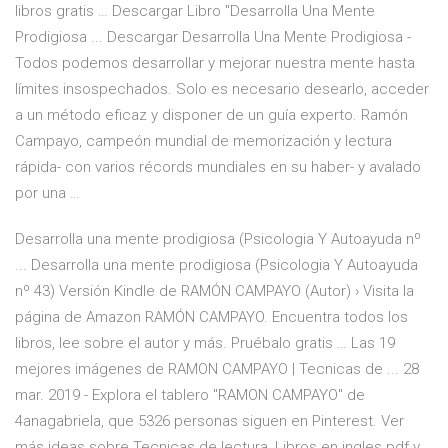
libros gratis … Descargar Libro "Desarrolla Una Mente
Prodigiosa ... Descargar Desarrolla Una Mente Prodigiosa -
Todos podemos desarrollar y mejorar nuestra mente hasta
límites insospechados. Solo es necesario desearlo, acceder
a un método eficaz y disponer de un guía experto. Ramón
Campayo, campeón mundial de memorización y lectura
rápida- con varios récords mundiales en su haber- y avalado
por una …
Desarrolla una mente prodigiosa (Psicologia Y Autoayuda nº
... Desarrolla una mente prodigiosa (Psicologia Y Autoayuda
nº 43) Versión Kindle de RAMÓN CAMPAYO (Autor) › Visita la
página de Amazon RAMÓN CAMPAYO. Encuentra todos los
libros, lee sobre el autor y más. Pruébalo gratis … Las 19
mejores imágenes de RAMON CAMPAYO | Tecnicas de ... 28
mar. 2019 - Explora el tablero "RAMON CAMPAYO" de
4anagabriela, que 5326 personas siguen en Pinterest. Ver
más ideas sobre Tecnicas de lectura, Libros en ingles pdf y